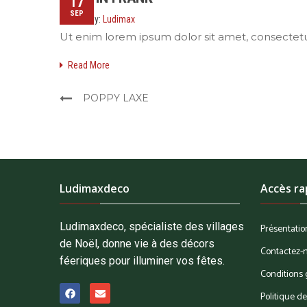
17
SEP
Posted by:
Ludimax
Ut enim lorem ipsum dolor sit amet, consectetur
Read More
POPPY LAXE
Ludimaxdeco
Accès ra
Ludimaxdeco, spécialiste des villages
Présentatio
de Noël, donne vie à des décors
Contactez-
féeriques pour illuminer vos fêtes.
Conditions 
Politique de