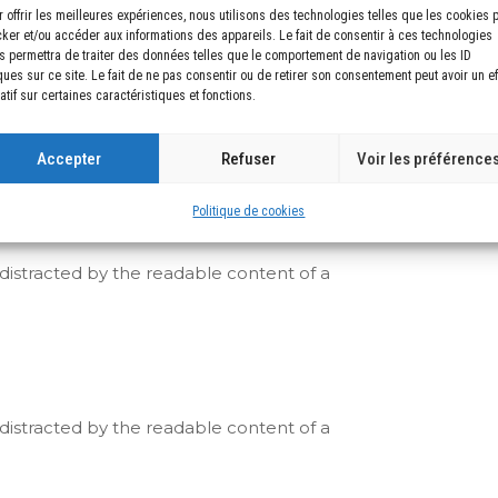
r offrir les meilleures expériences, nous utilisons des technologies telles que les cookies 
cker et/ou accéder aux informations des appareils. Le fait de consentir à ces technologies
s permettra de traiter des données telles que le comportement de navigation ou les ID
ques sur ce site. Le fait de ne pas consentir ou de retirer son consentement peut avoir un ef
atif sur certaines caractéristiques et fonctions.
be distracted by the readable content of a
Accepter
Refuser
Voir les préférence
Politique de cookies
be distracted by the readable content of a
be distracted by the readable content of a