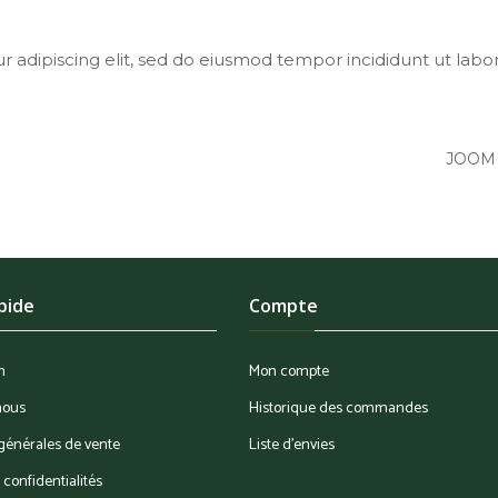
 adipiscing elit, sed do eiusmod tempor incididunt ut labo
JOOM
pide
Compte
n
Mon compte
nous
Historique des commandes
générales de vente
Liste d'envies
 confidentialités