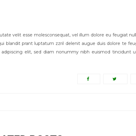
tate velit esse molesconsequat, vel illum dolore eu feugiat nulla 
i blandit prant luptatum zzril delenit augue duis dolore te feug
er adipiscing elit, sed diam nonummy nibh euismod tincidunt u