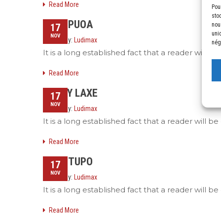
Read More
Pou
sto
ALUE PUOA
nou
17
uni
NOV
Posted by:
Ludimax
nég
It is a long established fact that a reader will 
Read More
POPPY LAXE
17
NOV
Posted by:
Ludimax
It is a long established fact that a reader will 
Read More
JOPA TUPO
17
NOV
Posted by:
Ludimax
It is a long established fact that a reader will 
Read More