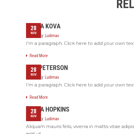
RE
ERENA KOVA
28
NOV
Posted by:
Ludimax
I’m a paragraph. Click here to add your own text a
Read More
DAN PETERSON
28
NOV
Posted by:
Ludimax
I’m a paragraph. Click here to add your own text a
Read More
SONYA HOPKINS
28
NOV
Posted by:
Ludimax
Aliquam mauris felis, viverra in mattis vitae ad
erat ut