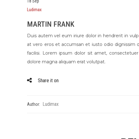
18
Sep
Ludimax
MARTIN FRANK
Duis autem vel eum iriure dolor in hendrerit in vulpu
at vero eros et accumsan et iusto odio dignissim qu
facilisi. Lorem ipsum dolor sit amet, consectetu
dolore magna aliquam erat volutpat.
Share it on
Ludimax
Author: