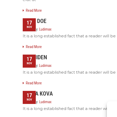
Read More
JOHN DOE
17
NOV
Posted by:
Ludimax
It is a long established fact that a reader will 
Read More
JOE BIDEN
17
NOV
Posted by:
Ludimax
It is a long established fact that a reader will 
Read More
ERENA KOVA
17
NOV
Posted by:
Ludimax
It is a long established fact that a reader will 