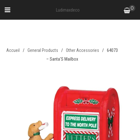
0
Ludimaxdeco
64073 – Santa’S Mailbox
Accueil
/
General Products
/
Other Accessories
/
64073
– Santa’S Mailbox