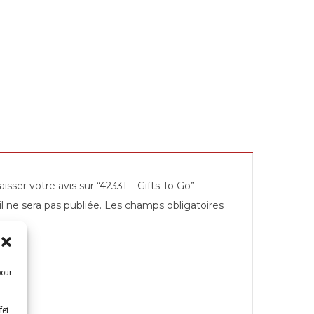
aisser votre avis sur “42331 – Gifts To Go”
l ne sera pas publiée.
Les champs obligatoires
*
pour
fet