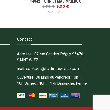
14842 – CHRISTMAS MAILBOX
52
3,90
€
4,99
€
Contact
Adresse :
02 rue Charles Péguy 95470
SAINT-WITZ
mail:
contact@ludimaxdeco.com
Ouverture: Du lundi au vendredi: 10h –
18h Samedi: 10h – 17h Dimanche: Fermé