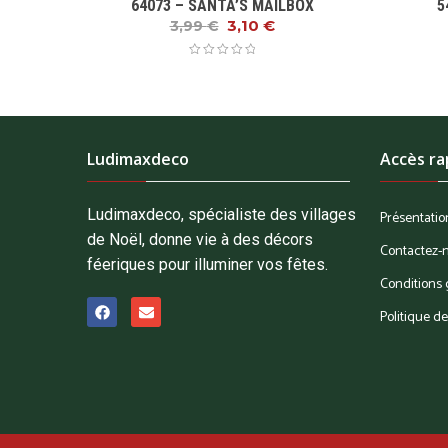
64073 – SANTA’S MAILBOX
5
3,10
€
3,99
€
Ludimaxdeco
Accès ra
Ludimaxdeco, spécialiste des villages
Présentatio
de Noël, donne vie à des décors
Contactez-
féeriques pour illuminer vos fêtes.
Conditions 
Politique de