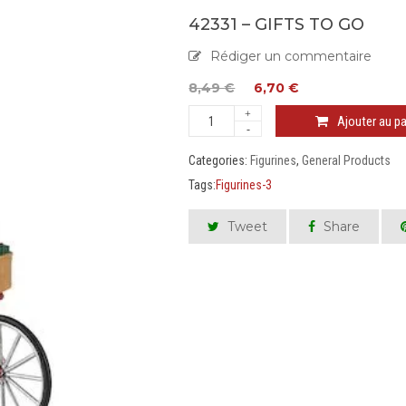
42331 – GIFTS TO GO
Rédiger un commentaire
8,49
€
6,70
€
Ajouter au pa
Categories:
Figurines
,
General Products
Tags:
Figurines-3
Tweet
Share