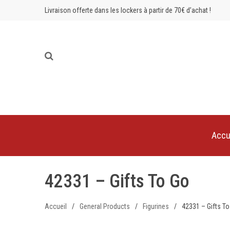
Livraison offerte dans les lockers à partir de 70€ d’achat !
Accu
42331 – Gifts To Go
Accueil
/
General Products
/
Figurines
/
42331 – Gifts T