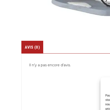
AVIS (0)
Il n’y a pas encore d’avis.
Pou
sto
nou
uni