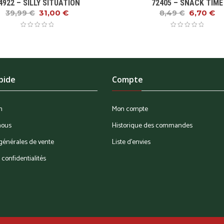
4922 – SILLY SITUATION
72405 – SNACK TIME
31,00
€
6,70
€
39,99
€
8,49
€
pide
Compte
n
Mon compte
nous
Historique des commandes
générales de vente
Liste d'envies
 confidentialités